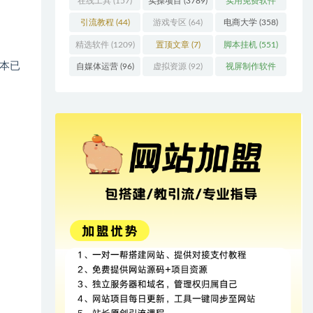
在线工具
(157)
实操项目
(3789)
实用免费软件
(415)
引流教程
(44)
游戏专区
(64)
电商大学
(358)
精选软件
(1209)
置顶文章
(7)
脚本挂机
(551)
脚本已
自媒体运营
(96)
虚拟资源
(92)
视屏制作软件
(62)