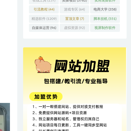
在线工具
(157)
实操项目
(3782)
实用免费软件
(415)
引流教程
(44)
游戏专区
(64)
电商大学
(358)
精选软件
(1209)
置顶文章
(7)
脚本挂机
(551)
自媒体运营
(96)
虚拟资源
(92)
视屏制作软件
(62)