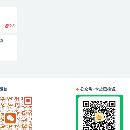
9.8
频
微信
公众号–卡皮巴拉说