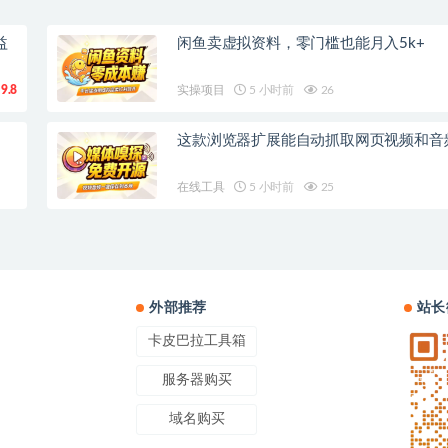
益
闲鱼卖虚拟资料，零门槛也能月入5k+
9.8
实操项目
5 小时前
26
这款浏览器扩展能自动抓取网页视频和音
在线工具
5 小时前
25
外部推荐
站长
卡皮巴拉工具箱
服务器购买
域名购买