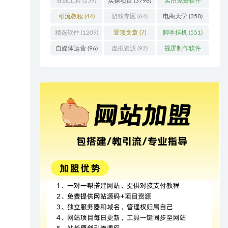
在线工具
(159)
实操项目
(3798)
实用免费软件
(415)
引流教程
(44)
游戏专区
(64)
电商大学
(358)
精选软件
(1209)
置顶文章
(7)
脚本挂机
(551)
自媒体运营
(96)
虚拟资源
(92)
视屏制作软件
(62)