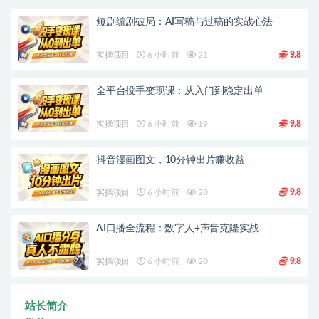
短剧编剧破局：AI写稿与过稿的实战心法
实操项目
6 小时前
21
9.8
全平台投手变现课：从入门到稳定出单
实操项目
6 小时前
19
9.8
抖音漫画图文，10分钟出片赚收益
实操项目
6 小时前
20
9.8
AI口播全流程：数字人+声音克隆实战
实操项目
6 小时前
20
9.8
站长简介