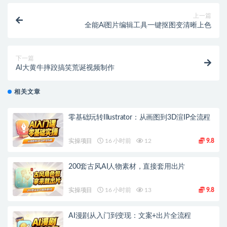
上一篇
全能Ai图片编辑工具一键抠图变清晰上色
下一篇
AI大黄牛摔跤搞笑荒诞视频制作
相关文章
零基础玩转Illustrator：从画图到3D渲IP全流程
实操项目
16 小时前
12
9.8
200套古风AI人物素材，直接套用出片
实操项目
16 小时前
13
9.8
AI漫剧从入门到变现：文案+出片全流程