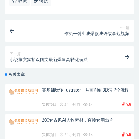
收藏
链接
上一篇
工作流一键生成爆款成语故事短视频
下一篇
小说推文实拍双图文最新爆量高转化玩法
相关文章
零基础玩转Illustrator：从画图到3D渲IP全流程
实操项目
24 小时前
14
9.8
200套古风AI人物素材，直接套用出片
实操项目
24 小时前
16
9.8