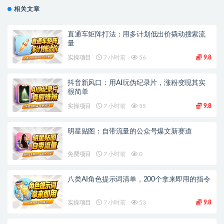
相关文章
直通车矩阵打法：用多计划低出价撬动搜索流
量
实操项目
7 小时前
56
9.8
抖音新风口：用AI玩伪纪录片，涨粉变现其实
很简单
实操项目
7 小时前
55
9.8
明星贴图：自带流量的公众号爆文新赛道
免费项目
7 小时前
0
八类AI角色提示词清单，200个拿来即用的指令
实操项目
7 小时前
53
9.8