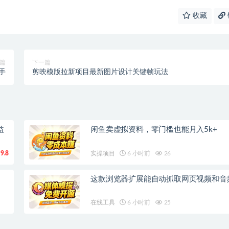
收藏
篇
下一篇
手
剪映模版拉新项目最新图片设计关键帧玩法
益
闲鱼卖虚拟资料，零门槛也能月入5k+
9.8
实操项目
6 小时前
26
这款浏览器扩展能自动抓取网页视频和音
在线工具
6 小时前
25