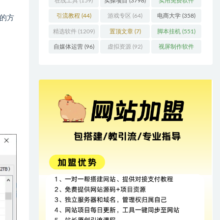
在线工具
(159)
实操项目
(3798)
实用免费软件
(415)
引流教程
(44)
游戏专区
(64)
电商大学
(358)
的方
精选软件
(1209)
置顶文章
(7)
脚本挂机
(551)
自媒体运营
(96)
虚拟资源
(92)
视屏制作软件
(62)