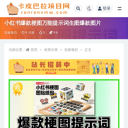
登录
全部
小红书爆款梗图万能提示词生图爆款图片
实操项目
9 月前
0
9.8
当前位置：
首页
全部分类
实操项目
正文