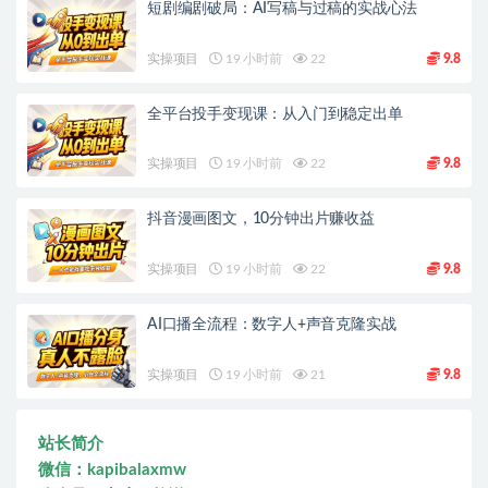
短剧编剧破局：AI写稿与过稿的实战心法
实操项目
19 小时前
22
9.8
全平台投手变现课：从入门到稳定出单
实操项目
19 小时前
22
9.8
抖音漫画图文，10分钟出片赚收益
实操项目
19 小时前
22
9.8
AI口播全流程：数字人+声音克隆实战
实操项目
19 小时前
21
9.8
站长简介
微信：kapibalaxmw