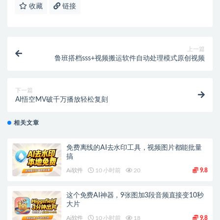
收藏
链接
上一篇
鲁班搭档sss+视频搬运软件自动处理模式原创视频
下一篇
AI悟空MV破千万播放轻松复刻
相关文章
免费离线的AI去水印工具，视频图片都能批量
搞
Ai软件
10 小时前
20
9.8
这个免费AI神器，9张图加3段音频直接变10秒
大片
Ai软件
10 小时前
18
9.8