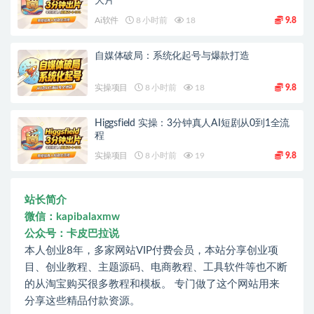
大片
Ai软件
8 小时前
18
9.8
自媒体破局：系统化起号与爆款打造
实操项目
8 小时前
18
9.8
Higgsfield 实操：3分钟真人AI短剧从0到1全流
程
实操项目
8 小时前
19
9.8
站长简介
微信：kapibalaxmw
公众号：卡皮巴拉说
本人创业8年，多家网站VIP付费会员，本站分享创业项
目、创业教程、主题源码、电商教程、工具软件等也不断
的从淘宝购买很多教程和模板。 专门做了这个网站用来
分享这些精品付款资源。