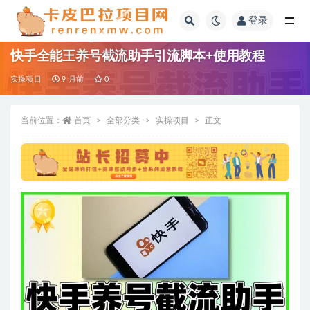
登录
全部
快手全能王养号截流助手引流脚本+使用教程
实操项目
9 月前
0
当前位置：
首页
全部分类
实操项目
正文