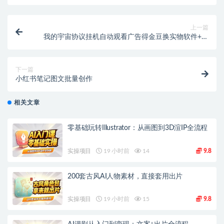
上一篇
我的宇宙协议挂机自动观看广告得金豆换实物软件+使
用教程
下一篇
小红书笔记图文批量创作
相关文章
零基础玩转Illustrator：从画图到3D渲IP全流程
实操项目
19 小时前
14
9.8
200套古风AI人物素材，直接套用出片
实操项目
19 小时前
15
9.8