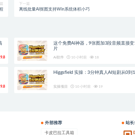
篇
下一篇
程
离线批量AI抠图支持Win系统体积小巧
搞
这个免费AI神器，9张图加3段音频直接变
片
9.8
Ai软件
10 小时前
18
Higgsfield 实操：3分钟真人AI短剧从0
9.8
实操项目
10 小时前
19
外部推荐
站长
卡皮巴拉工具箱