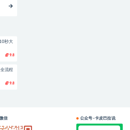
10秒大
9.8
到1全流程
9.8
微信
公众号–卡皮巴拉说