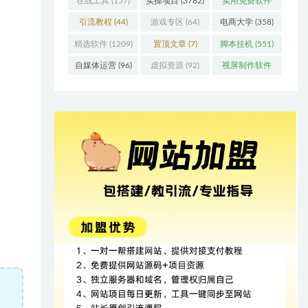
在线工具
(157)
实操项目
(3782)
实用免费软件
(415)
引流教程
(44)
游戏专区
(64)
电商大学
(358)
精选软件
(1209)
置顶文章
(7)
脚本挂机
(551)
自媒体运营
(96)
虚拟资源
(92)
视屏制作软件
(62)