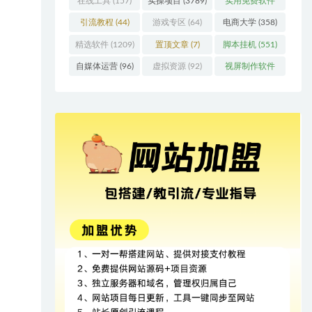
在线工具
(157)
实操项目
(3789)
实用免费软件
(415)
引流教程
(44)
游戏专区
(64)
电商大学
(358)
精选软件
(1209)
置顶文章
(7)
脚本挂机
(551)
自媒体运营
(96)
虚拟资源
(92)
视屏制作软件
(62)