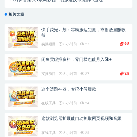
11月抖音某大V最新影视二创搬运技术洗稿不违规
相关文章
快手荧光计划：零粉搬运短剧，靠播放量赚收
益
实操项目
8 小时前
27
9.8
闲鱼卖虚拟资料，零门槛也能月入5k+
实操项目
8 小时前
27
9.8
这个选题神器，专挖小号爆款
在线工具
8 小时前
24
这款浏览器扩展能自动抓取网页视频和音频
在线工具
8 小时前
25