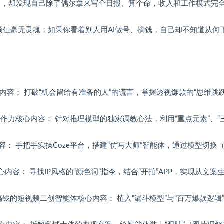
k、豆包），却发现自己除了偶尔拿来写个日报、算个命，收入和工作模式完
通顺但毫无灵魂；如果你看着别人用AI做号、搞钱，自己却不知道从何
内容： 打破“机会留给有准备的人”的谎言，掌握透视爆款的“思维跳
内容创作力核心内容： 针对推理模型的独家调教心法，利用“重点元素”、“
内容： 手把手实操Coze平台，搭建“仿写大师”智能体，通过模型切换
内容： 寻找IP风格的“颜色词”指令，结合“开拍”APP，实现从文案
搞钱的短视频二创智能体核心内容： 植入“漏斗模型”与“百万爆款逻辑