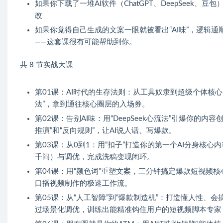
如果你下载了一堆AI软件（ChatGPT、DeepSee
改
如果你觉得自己生成的文案一眼就被看出“AI味”，逻辑
——这套课很有可能帮助到你。
共 8 节实战大课
第01课：AI时代的生存法则：从工具奴隶到超级个体核心
法”，拿到通往核心圈层的入场券。
第02课：告别AI味：用“DeepSeek心流法”引爆你的
推演”和“反向规则”，让AI说人话、写爆款。
第03课：从0到1：用“扣子”打造你的第一个AI分身核心
千问）与调优，完成洗稿变现闭环。
第04课：用“颜色词”重塑文案，三分钟搞定爆款短视频核心
口播视频制作的极速工作流。
第05课：从“人工智障”到“爆款制造机”：打造懂人性、会
过场景化调优，训练出能精准钩住用户的短视频脚本专家