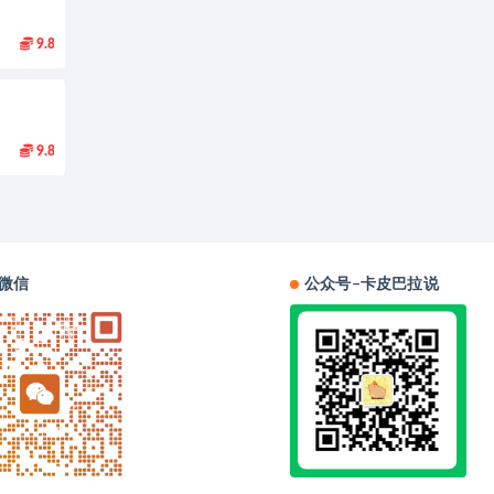
9.8
9.8
微信
公众号–卡皮巴拉说