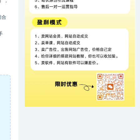
），
结合
手