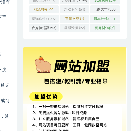
在线工具
(157)
实操项目
(3789)
实用免费软件
全没有
(415)
引流教程
(44)
游戏专区
(64)
电商大学
(358)
下手
精选软件
(1209)
置顶文章
(7)
脚本挂机
(551)
自媒体运营
(96)
虚拟资源
(92)
视屏制作软件
(62)
跃
三度
（通义
生成到
”，通