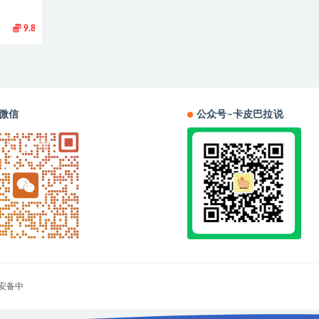
9.8
微信
公众号–卡皮巴拉说
安备中