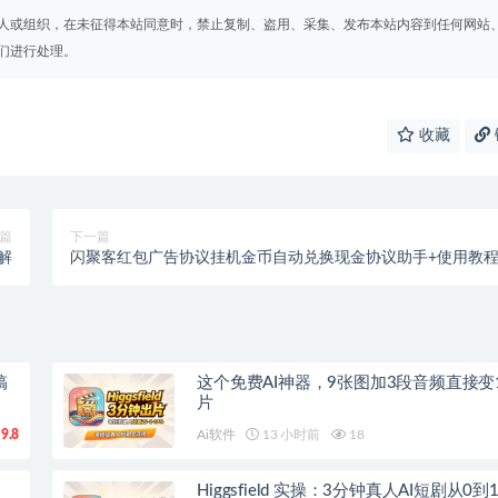
人或组织，在未征得本站同意时，禁止复制、盗用、采集、发布本站内容到任何网站
们进行处理。
收藏
篇
下一篇
解
闪聚客红包广告协议挂机金币自动兑换现金协议助手+使用教
搞
这个免费AI神器，9张图加3段音频直接变
片
9.8
Ai软件
13 小时前
18
Higgsfield 实操：3分钟真人AI短剧从0