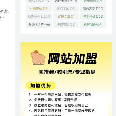
在线工具
(157)
实操项目
(3782)
实用免费软件
(415)
引流教程
(44)
游戏专区
(64)
电商大学
(358)
手也能
精选软件
(1209)
置顶文章
(7)
脚本挂机
(551)
把手
自媒体运营
(96)
虚拟资源
(92)
视屏制作软件
(62)