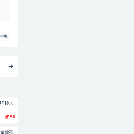
、
链接
程
10秒大
9.8
到1全流程