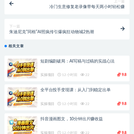
上一篇
冷门生意修复老录像带每天两小时轻松赚
下一篇
朱迪尼克“同框”AI照疯传引爆疯狂动物城2热潮
相关文章
短剧编剧破局：AI写稿与过稿的实战心法
实操项目
12 小时前
22
9.8
全平台投手变现课：从入门到稳定出单
实操项目
12 小时前
22
9.8
抖音漫画图文，10分钟出片赚收益
实操项目
12 小时前
22
9.8