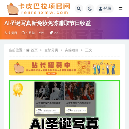
登录
全部
AI圣诞写真新免妆免冻赚取节日收益
实操项目
8 月前
0
9.8
当前位置：
首页
全部分类
实操项目
正文