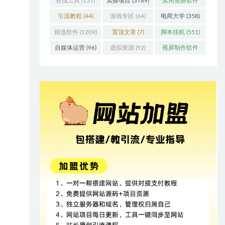
在线工具
(157)
实操项目
(3789)
实用免费软件
(415)
引流教程
(44)
游戏专区
(64)
电商大学
(358)
精选软件
(1209)
置顶文章
(7)
脚本挂机
(551)
自媒体运营
(96)
虚拟资源
(92)
视屏制作软件
(62)