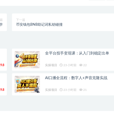
篇
下一篇
学
币安钱包BNB助记词私钥碰撞
全平台投手变现课：从入门到稳定出单
9.8
实操项目
23 小时前
22
AI口播全流程：数字人+声音克隆实战
9.8
实操项目
23 小时前
21