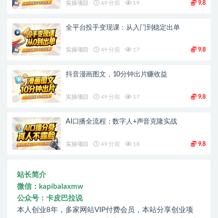
实操项目
49 分前
19
9.8
全平台投手变现课：从入门到稳定出单
实操项目
49 分前
17
9.8
抖音漫画图文，10分钟出片赚收益
实操项目
49 分前
17
9.8
AI口播全流程：数字人+声音克隆实战
实操项目
49 分前
18
9.8
站长简介
微信：kapibalaxmw
公众号：卡皮巴拉说
本人创业8年，多家网站VIP付费会员，本站分享创业项