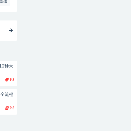
链接
10秒大
9.8
到1全流程
9.8