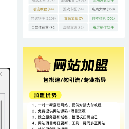
在线工具
(157)
实操项目
(3782)
实用免费软件
(415)
引流教程
(44)
游戏专区
(64)
电商大学
(358)
精选软件
(1209)
置顶文章
(7)
脚本挂机
(551)
自媒体运营
(96)
虚拟资源
(92)
视屏制作软件
(62)