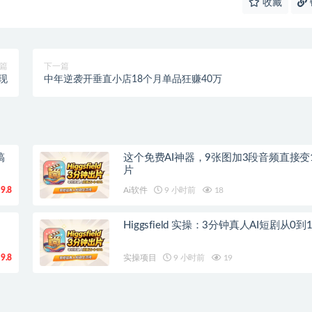
收藏
篇
下一篇
现
中年逆袭开垂直小店18个月单品狂赚40万
搞
这个免费AI神器，9张图加3段音频直接变
片
9.8
Ai软件
9 小时前
18
Higgsfield 实操：3分钟真人AI短剧从0
9.8
实操项目
9 小时前
19