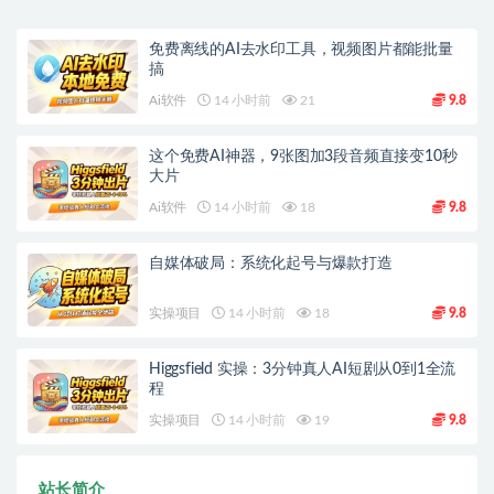
免费离线的AI去水印工具，视频图片都能批量
搞
Ai软件
14 小时前
21
9.8
这个免费AI神器，9张图加3段音频直接变10秒
大片
Ai软件
14 小时前
18
9.8
自媒体破局：系统化起号与爆款打造
实操项目
14 小时前
18
9.8
Higgsfield 实操：3分钟真人AI短剧从0到1全流
程
实操项目
14 小时前
19
9.8
站长简介