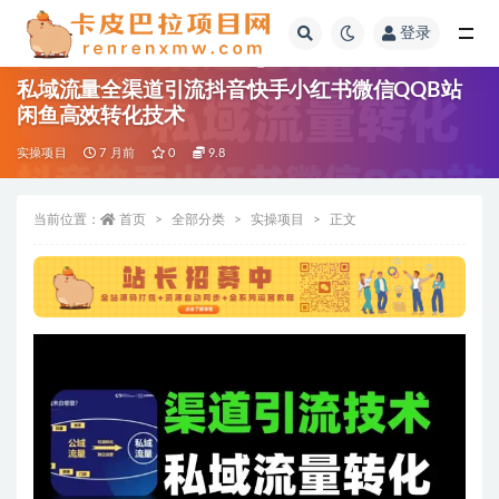
登录
全部
私域流量全渠道引流抖音快手小红书微信QQB站
闲鱼高效转化技术
实操项目
7 月前
0
9.8
当前位置：
首页
全部分类
实操项目
正文