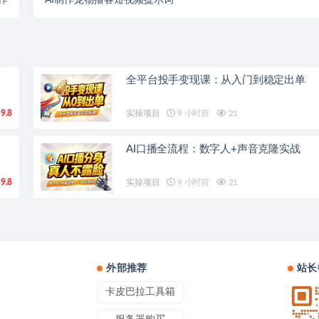
作
AI制作宠物播客短视频提示词
全平台投手变现课：从入门到稳定出单
9.8
实操项目
9 小时前
21
AI口播全流程：数字人+声音克隆实战
9.8
实操项目
9 小时前
21
外部推荐
站长
卡皮巴拉工具箱