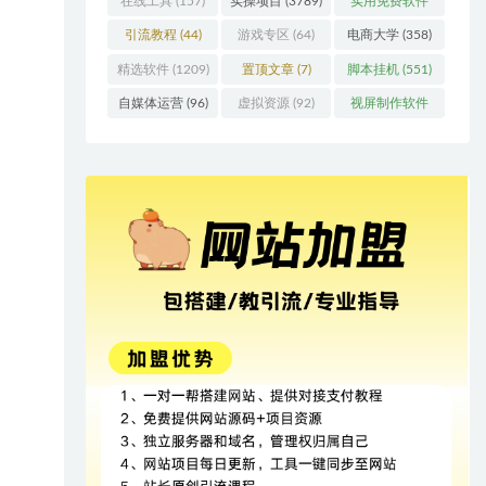
在线工具
(157)
实操项目
(3789)
实用免费软件
(415)
引流教程
(44)
游戏专区
(64)
电商大学
(358)
精选软件
(1209)
置顶文章
(7)
脚本挂机
(551)
自媒体运营
(96)
虚拟资源
(92)
视屏制作软件
(62)