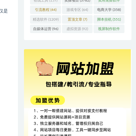
在线工具
(157)
实操项目
(3782)
实用免费软件
(415)
引流教程
(44)
游戏专区
(64)
电商大学
(358)
仅是
精选软件
(1209)
置顶文章
(7)
脚本挂机
(551)
自媒体运营
(96)
虚拟资源
(92)
视屏制作软件
(62)