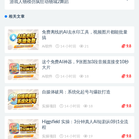
游戏人物模仿疯狂动物城2舞蹈
相关文章
免费离线的AI去水印工具，视频图片都能批量
搞
Ai软件
14 小时前
21
9.8
这个免费AI神器，9张图加3段音频直接变10秒
大片
Ai软件
14 小时前
18
9.8
自媒体破局：系统化起号与爆款打造
实操项目
14 小时前
18
9.8
Higgsfield 实操：3分钟真人AI短剧从0到1全流
程
实操项目
14 小时前
19
9.8