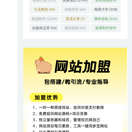
在线工具
(157)
实操项目
(3789)
实用免费软件
(415)
引流教程
(44)
游戏专区
(64)
电商大学
(358)
精选软件
(1209)
置顶文章
(7)
脚本挂机
(551)
自媒体运营
(96)
虚拟资源
(92)
视屏制作软件
(62)