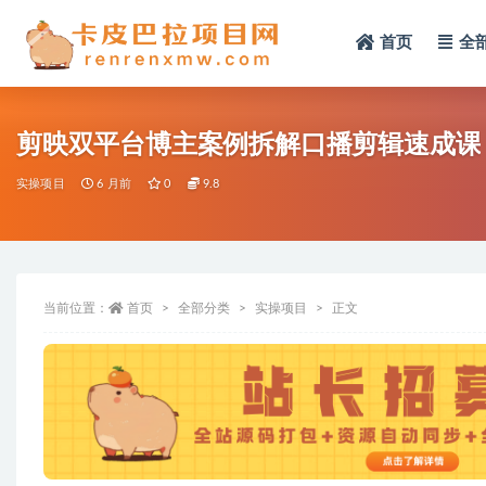
首页
全
全部
剪映双平台博主案例拆解口播剪辑速成课
实操项目
6 月前
0
9.8
当前位置：
首页
全部分类
实操项目
正文