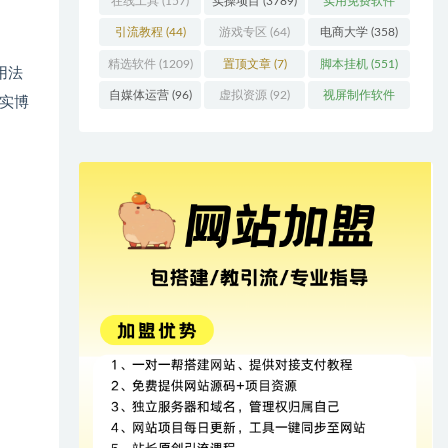
在线工具
(157)
实操项目
(3789)
实用免费软件
(415)
引流教程
(44)
游戏专区
(64)
电商大学
(358)
精选软件
(1209)
置顶文章
(7)
脚本挂机
(551)
用法
自媒体运营
(96)
虚拟资源
(92)
视屏制作软件
实博
(62)