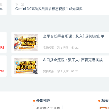
篇
下一篇
本
Gemini 3.0高阶实战营多模态视频生成知识库
全平台投手变现课：从入门到稳定出单
9.8
实操项目
1 天前
22
AI口播全流程：数字人+声音克隆实战
9.8
实操项目
1 天前
21
外部推荐
站长
卡皮巴拉工具箱