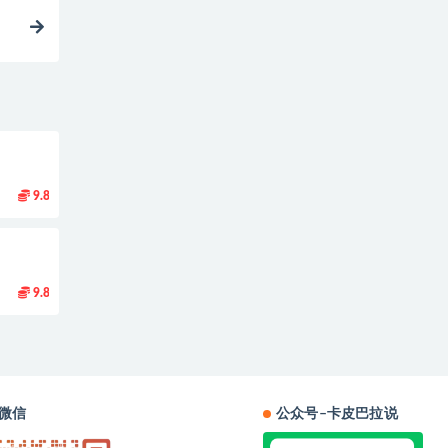
9.8
9.8
微信
公众号–卡皮巴拉说