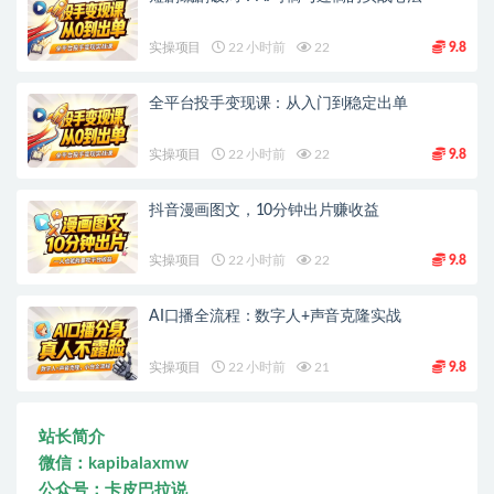
实操项目
22 小时前
22
9.8
全平台投手变现课：从入门到稳定出单
实操项目
22 小时前
22
9.8
抖音漫画图文，10分钟出片赚收益
实操项目
22 小时前
22
9.8
AI口播全流程：数字人+声音克隆实战
实操项目
22 小时前
21
9.8
站长简介
微信：kapibalaxmw
公众号：卡皮巴拉说