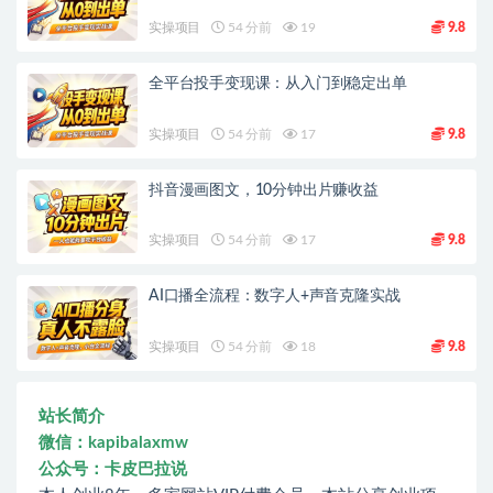
实操项目
54 分前
19
9.8
全平台投手变现课：从入门到稳定出单
实操项目
54 分前
17
9.8
抖音漫画图文，10分钟出片赚收益
实操项目
54 分前
17
9.8
AI口播全流程：数字人+声音克隆实战
实操项目
54 分前
18
9.8
站长简介
微信：kapibalaxmw
公众号：卡皮巴拉说