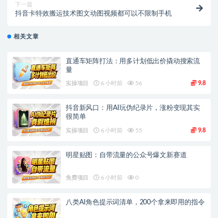
下一篇
抖音卡特效搬运技术图文动图视频都可以不限制手机
相关文章
直通车矩阵打法：用多计划低出价撬动搜索流
量
实操项目
6 小时前
56
9.8
抖音新风口：用AI玩伪纪录片，涨粉变现其实
很简单
实操项目
6 小时前
55
9.8
明星贴图：自带流量的公众号爆文新赛道
免费项目
6 小时前
0
八类AI角色提示词清单，200个拿来即用的指令