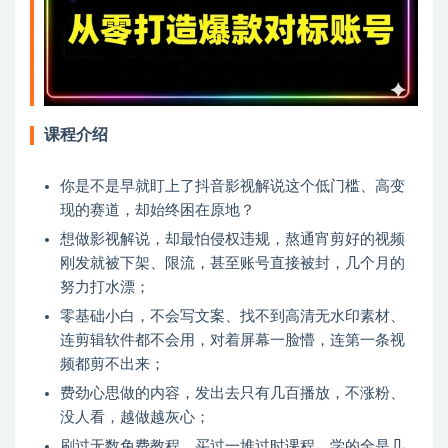
课程介绍
你是不是早就盯上了抖音影视解说这个低门槛、高变
现的赛道，却始终困在原地？
想做影视解说，却最怕侵权违规，熬通宵剪好的视频
刚发就被下架、限流，甚至账号直接被封，几个月的
努力打水漂；
零基础小白，不会写文案、找不到高清无水印素材、
连剪辑软件都不会用，对着屏幕一脸懵，连第一条视
频都剪不出来；
费劲心思做的内容，发出去只有几百播放，不涨粉、
没人看，越做越灰心；
刷过无数免费教程、买过一堆过时课程，学的全是几