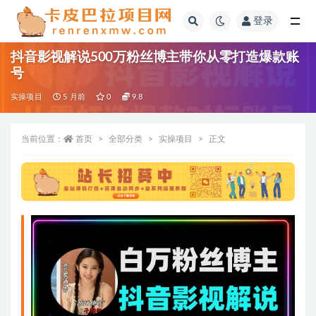
登录
全部
抖音影视解说500万粉丝博主带你从零打造爆款账
号
实操项目
5 月前
0
9.8
当前位置：
首页
全部分类
实操项目
正文