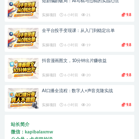
短剧编剧破局：AI写稿与过稿的实战心法
实操项目
6 小时前
21
9.8
全平台投手变现课：从入门到稳定出单
实操项目
6 小时前
19
9.8
抖音漫画图文，10分钟出片赚收益
实操项目
6 小时前
20
9.8
AI口播全流程：数字人+声音克隆实战
实操项目
6 小时前
20
9.8
站长简介
微信：kapibalaxmw