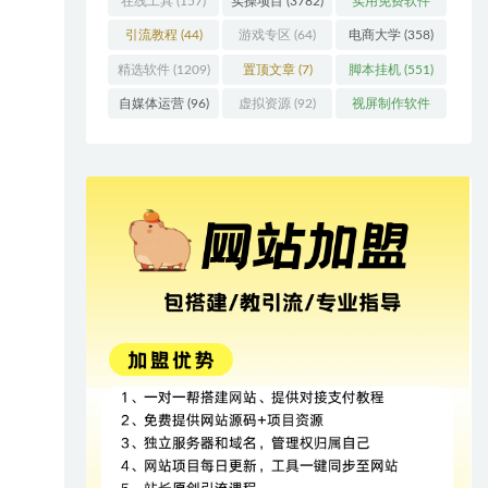
在线工具
(157)
实操项目
(3782)
实用免费软件
(415)
引流教程
(44)
游戏专区
(64)
电商大学
(358)
精选软件
(1209)
置顶文章
(7)
脚本挂机
(551)
自媒体运营
(96)
虚拟资源
(92)
视屏制作软件
(62)