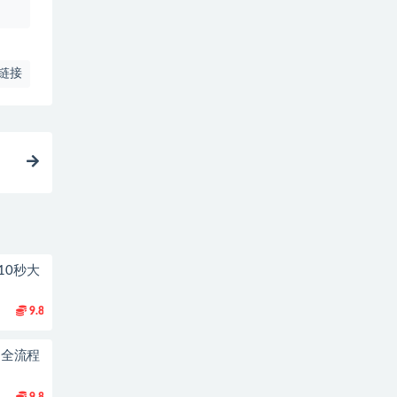
链接
10秒大
9.8
到1全流程
9.8