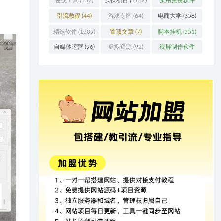
在线工具
(157)
实操项目
(3782)
实用免费软件
(415)
引流教程
(44)
游戏专区
(64)
电商大学
(358)
精选软件
(1209)
置顶文章
(7)
脚本挂机
(551)
自媒体运营
(96)
虚拟资源
(92)
视屏制作软件
(62)