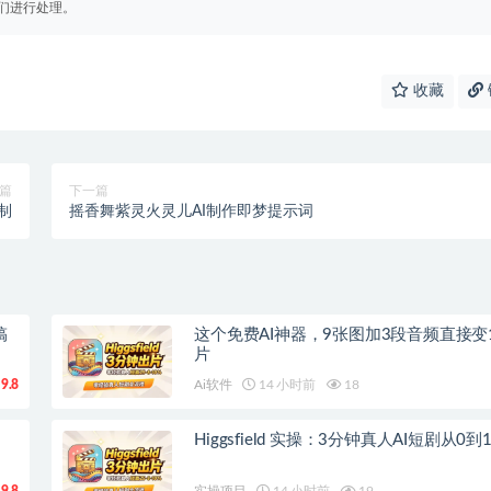
们进行处理。
收藏
篇
下一篇
制
摇香舞紫灵火灵儿AI制作即梦提示词
搞
这个免费AI神器，9张图加3段音频直接变
片
9.8
Ai软件
14 小时前
18
Higgsfield 实操：3分钟真人AI短剧从0
9.8
实操项目
14 小时前
19