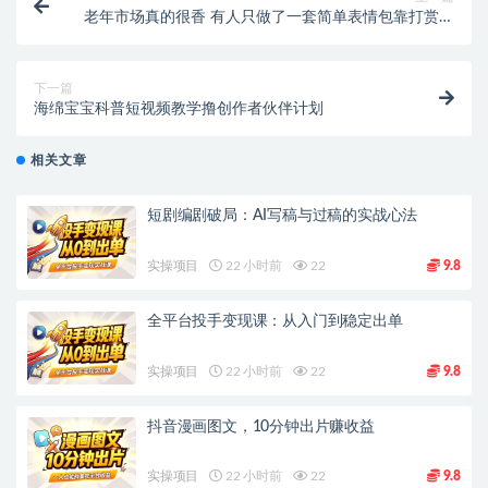
老年市场真的很香 有人只做了一套简单表情包靠打赏就
赚了
下一篇
海绵宝宝科普短视频教学撸创作者伙伴计划
相关文章
短剧编剧破局：AI写稿与过稿的实战心法
实操项目
22 小时前
22
9.8
全平台投手变现课：从入门到稳定出单
实操项目
22 小时前
22
9.8
抖音漫画图文，10分钟出片赚收益
实操项目
22 小时前
22
9.8