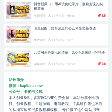
抖音新风口：用AI玩伪纪录片，涨粉变现其实
很简单
实操项目
14 小时前
56
9.8
明星贴图：自带流量的公众号爆文新赛道
免费项目
14 小时前
2
八类AI角色提示词清单，200个拿来即用的指令
实操项目
14 小时前
53
9.8
站长简介
微信：kapibalaxmw
公众号：卡皮巴拉说
本人创业8年，多家网站VIP付费会员，本站分享创业项
目、创业教程、主题源码、电商教程、工具软件等也不断
的从淘宝购买很多教程和模板。 专门做了这个网站用来