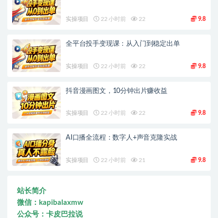
实操项目
22 小时前
22
9.8
全平台投手变现课：从入门到稳定出单
实操项目
22 小时前
22
9.8
抖音漫画图文，10分钟出片赚收益
实操项目
22 小时前
22
9.8
AI口播全流程：数字人+声音克隆实战
实操项目
22 小时前
21
9.8
站长简介
微信：kapibalaxmw
公众号：卡皮巴拉说