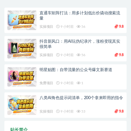
直通车矩阵打法：用多计划低出价撬动搜索流
量
实操项目
9 小时前
56
9.8
抖音新风口：用AI玩伪纪录片，涨粉变现其实
很简单
实操项目
9 小时前
56
9.8
明星贴图：自带流量的公众号爆文新赛道
免费项目
9 小时前
1
八类AI角色提示词清单，200个拿来即用的指令
实操项目
9 小时前
53
9.8
站长简介