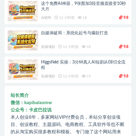
这个免费AI神器，9张图加3段音频直接变10秒
大片
Ai软件
12 小时前
18
9.8
自媒体破局：系统化起号与爆款打造
实操项目
12 小时前
18
9.8
Higgsfield 实操：3分钟真人AI短剧从0到1全流
程
实操项目
12 小时前
19
9.8
站长简介
微信：kapibalaxmw
公众号：卡皮巴拉说
本人创业8年，多家网站VIP付费会员，本站分享创业项
目、创业教程、主题源码、电商教程、工具软件等也不断
的从淘宝购买很多教程和模板。 专门做了这个网站用来