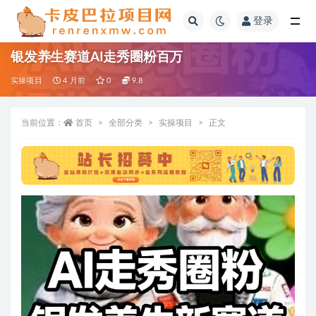
登录
全部
银发养生赛道AI走秀圈粉百万
实操项目
4 月前
0
9.8
当前位置：
首页
全部分类
实操项目
正文