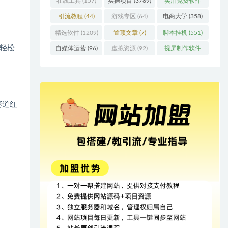
在线工具
(157)
实操项目
(3789)
实用免费软件
(415)
引流教程
(44)
游戏专区
(64)
电商大学
(358)
精选软件
(1209)
置顶文章
(7)
脚本挂机
(551)
轻松
自媒体运营
(96)
虚拟资源
(92)
视屏制作软件
(62)
赛道红