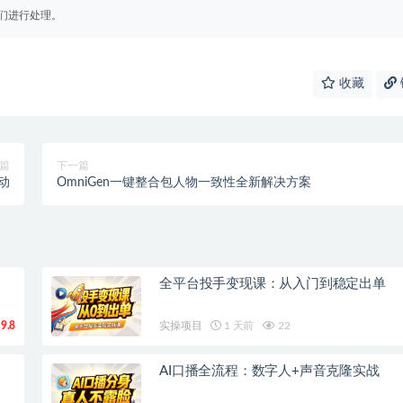
们进行处理。
收藏
篇
下一篇
动
OmniGen一键整合包人物一致性全新解决方案
全平台投手变现课：从入门到稳定出单
9.8
实操项目
1 天前
22
AI口播全流程：数字人+声音克隆实战