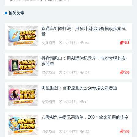
相关文章
直通车矩阵打法：用多计划低出价撬动搜索流
量
实操项目
2 小时前
56
9.8
抖音新风口：用AI玩伪纪录片，涨粉变现其实
很简单
实操项目
2 小时前
54
9.8
明星贴图：自带流量的公众号爆文新赛道
免费项目
2 小时前
0
八类AI角色提示词清单，200个拿来即用的指令
实操项目
2 小时前
53
9.8