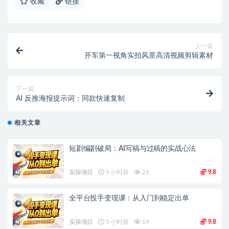
收藏
链接
上一篇
开车第一视角实拍风景高清视频剪辑素材
下一篇
AI 反推海报提示词：同款快速复制
相关文章
短剧编剧破局：AI写稿与过稿的实战心法
实操项目
5 小时前
21
9.8
全平台投手变现课：从入门到稳定出单
实操项目
5 小时前
19
9.8