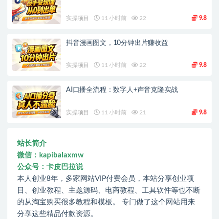
实操项目
11 小时前
22
9.8
抖音漫画图文，10分钟出片赚收益
实操项目
11 小时前
22
9.8
AI口播全流程：数字人+声音克隆实战
实操项目
11 小时前
21
9.8
站长简介
微信：kapibalaxmw
公众号：卡皮巴拉说
本人创业8年，多家网站VIP付费会员，本站分享创业项
目、创业教程、主题源码、电商教程、工具软件等也不断
的从淘宝购买很多教程和模板。 专门做了这个网站用来
分享这些精品付款资源。