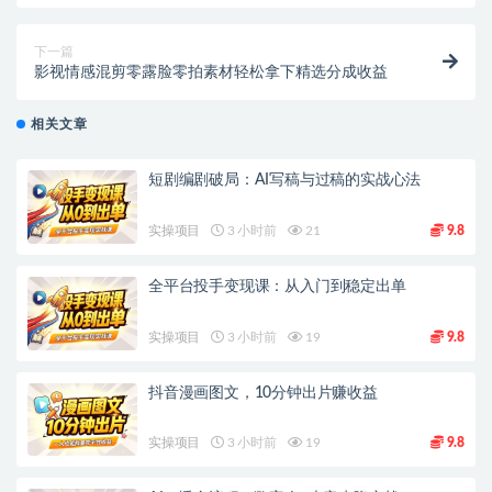
下一篇
影视情感混剪零露脸零拍素材轻松拿下精选分成收益
相关文章
短剧编剧破局：AI写稿与过稿的实战心法
实操项目
3 小时前
21
9.8
全平台投手变现课：从入门到稳定出单
实操项目
3 小时前
19
9.8
抖音漫画图文，10分钟出片赚收益
实操项目
3 小时前
19
9.8