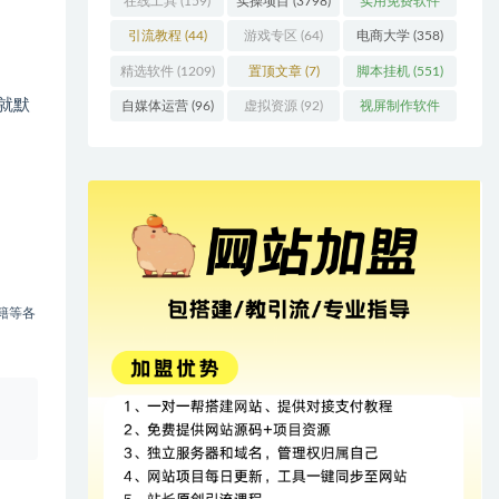
在线工具
(159)
实操项目
(3798)
实用免费软件
(415)
引流教程
(44)
游戏专区
(64)
电商大学
(358)
精选软件
(1209)
置顶文章
(7)
脚本挂机
(551)
就默
自媒体运营
(96)
虚拟资源
(92)
视屏制作软件
(62)
籍等各
、