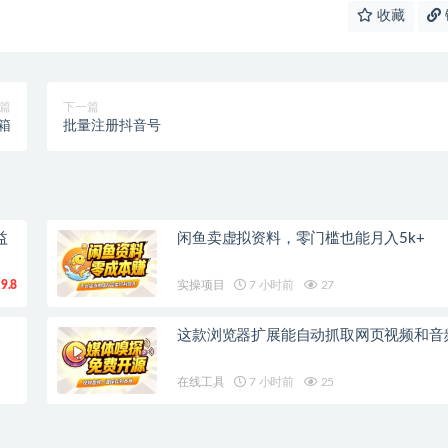
收藏
篇
下一篇
具箱
批量注册抖音号
益
闲鱼卖虚拟资料，零门槛也能月入5k+
9.8
实操项目
7 小时前
27
这款浏览器扩展能自动抓取网页视频和音
在线工具
7 小时前
25