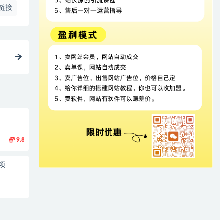
链接
9.8
频