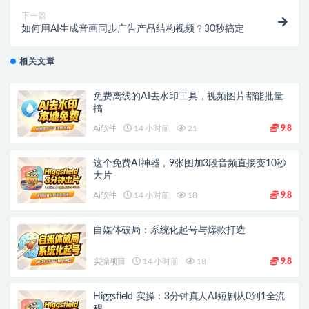
下一篇
如何用AI生成音画同步广告产品结构视频？30秒搞定
相关文章
免费离线的AI去水印工具，视频图片都能批量
搞
Ai软件
14 小时前
21
9.8
这个免费AI神器，9张图加3段音频直接变10秒
大片
Ai软件
14 小时前
18
9.8
自媒体破局：系统化起号与爆款打造
实操项目
14 小时前
18
9.8
Higgsfield 实操：3分钟真人AI短剧从0到1全流