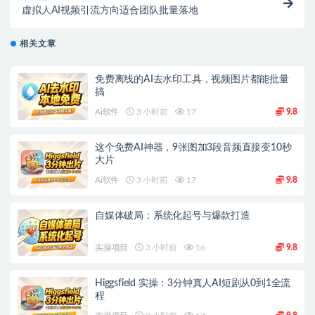
虚拟人AI视频引流方向适合团队批量落地
相关文章
免费离线的AI去水印工具，视频图片都能批量
搞
Ai软件
3 小时前
17
9.8
这个免费AI神器，9张图加3段音频直接变10秒
大片
Ai软件
3 小时前
17
9.8
自媒体破局：系统化起号与爆款打造
实操项目
3 小时前
16
9.8
Higgsfield 实操：3分钟真人AI短剧从0到1全流
程