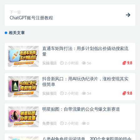
下一篇
ChatGPT账号注册教程
相关文章
直通车矩阵打法：用多计划低出价撬动搜索流
量
实操项目
2 小时前
56
9.8
抖音新风口：用AI玩伪纪录片，涨粉变现其实
很简单
实操项目
2 小时前
54
9.8
明星贴图：自带流量的公众号爆文新赛道
免费项目
2 小时前
0
八类AI角色提示词清单，200个拿来即用的指令