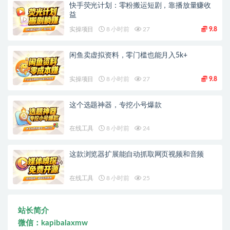
快手荧光计划：零粉搬运短剧，靠播放量赚收
益
实操项目
8 小时前
27
9.8
闲鱼卖虚拟资料，零门槛也能月入5k+
实操项目
8 小时前
27
9.8
这个选题神器，专挖小号爆款
在线工具
8 小时前
24
这款浏览器扩展能自动抓取网页视频和音频
在线工具
8 小时前
25
站长简介
微信：kapibalaxmw