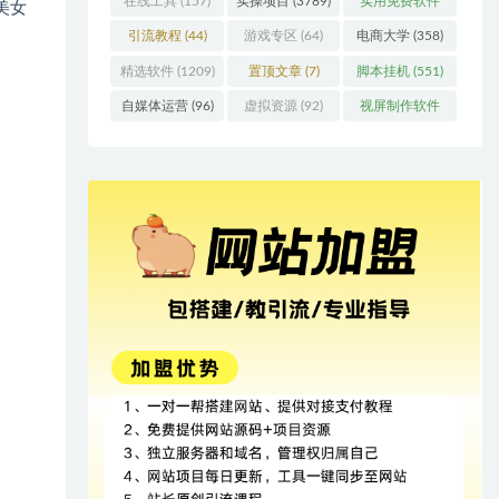
在线工具
(157)
实操项目
(3789)
实用免费软件
美女
(415)
引流教程
(44)
游戏专区
(64)
电商大学
(358)
精选软件
(1209)
置顶文章
(7)
脚本挂机
(551)
自媒体运营
(96)
虚拟资源
(92)
视屏制作软件
(62)