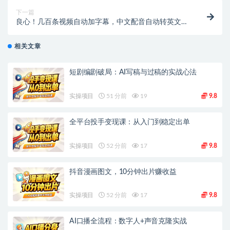
下一篇
良心！几百条视频自动加字幕，中文配音自动转英文字
幕
相关文章
短剧编剧破局：AI写稿与过稿的实战心法
实操项目
51 分前
19
9.8
全平台投手变现课：从入门到稳定出单
实操项目
52 分前
17
9.8
抖音漫画图文，10分钟出片赚收益
实操项目
52 分前
17
9.8
AI口播全流程：数字人+声音克隆实战